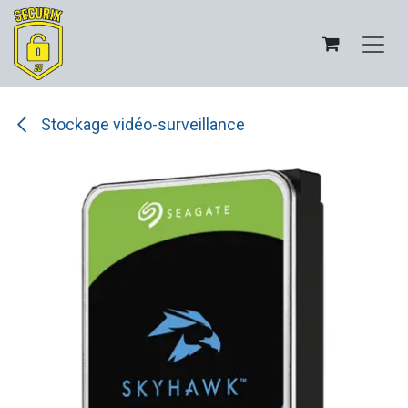
Se rendre au contenu
Stockage vidéo-surveillance