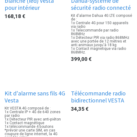
blanche (led) Vesta
Dahua-système de
pour intérieur
sécurité radio connecté
168,18
€
Kit d'alarme Dahua 4G LTE composé
de :
1x Centrale 4G pour 150 appareils
via radio
1x Telecommande par radio
868MHz
1x Détecteur PIR via radio 868MHz
avec une portée de 12 mètres et
anti animaux jusqu'à 18 kg
1x Contact magnetique via radio
868MHz.
399,00
€
Platinium
Kit d'alarme sans fils 4G
Télécommande radio
Vesta
bidirectionnel VESTA
34,35
€
Kit VESTA 4G composé de :
1x Centrale IP + 4G de 640 zones
par radio
1x Détecteur PIR avec anti-piéton
1x Contact magnétique
1x télécommande 4 boutons
*prévoir une carte SIM, en cas
coupure de ligne internet, la 4G