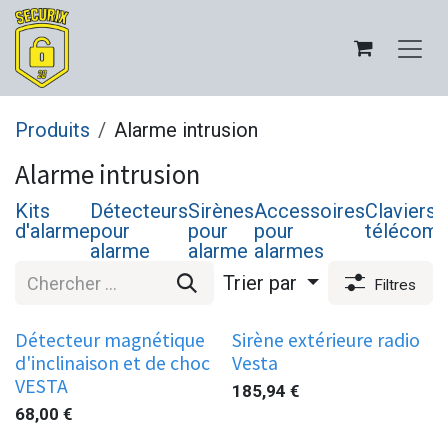
Se rendre au contenu
Produits
Alarme intrusion
Alarme intrusion
Kits
Détecteurs
Sirènes
Accessoires
Claviers 
d'alarme
pour
pour
pour
télécom
alarme
alarme
alarmes
Trier par
Filtres
Détecteur magnétique
Sirène extérieure radio
d'inclinaison et de choc
Vesta
VESTA
185,94
€
68,00
€