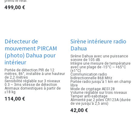
prend le relai.
499,00
€
Détecteur de
Sirène intérieure radio
mouvement PIRCAM
Dahua
(photo) Dahua pour
Sirène Dahua avec une puissance
sonore de 105 dB
intérieur
Intègre une mesure de température
avec une plage de -15°C ~ +65°C
Portée de détection PIR de 12
(±1°C)
mètres, 86°, installée à une hauteur
Communication radio
de 2,2 mètres
bidirectionnelle 868 MHz
Sensibilité réglable sur 3 niveaux
Portée radio jusqu'à 1 km en champ
0.3 ~ 3ms vitesse de détection
libre
Animaux domestiques à partir de
Mode de cryptage AES128
≤18 kg
Volume réglable sur trois niveaux
Tamper anti-sabotage
114,00
€
Alimenté par 2 piles CR123A (durée
de vie jusqu'à 2,5 ans)
42,00
€