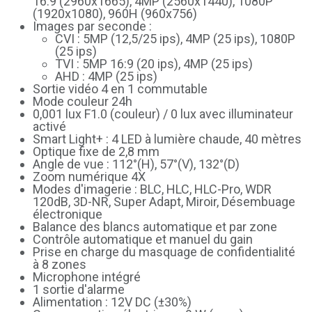
16:9 (2960x1665), 4MP (2560x1440), 1080P
(1920x1080), 960H (960x756)
Images par seconde :
CVI : 5MP (12,5/25 ips), 4MP (25 ips), 1080P
(25 ips)
TVI : 5MP 16:9 (20 ips), 4MP (25 ips)
AHD : 4MP (25 ips)
Sortie vidéo 4 en 1 commutable
Mode couleur 24h
0,001 lux F1.0 (couleur) / 0 lux avec illuminateur
activé
Smart Light+ : 4 LED à lumière chaude, 40 mètres
Optique fixe de 2,8 mm
Angle de vue : 112°(H), 57°(V), 132°(D)
Zoom numérique 4X
Modes d'imagerie : BLC, HLC, HLC-Pro, WDR
120dB, 3D-NR, Super Adapt, Miroir, Désembuage
électronique
Balance des blancs automatique et par zone
Contrôle automatique et manuel du gain
Prise en charge du masquage de confidentialité
à 8 zones
Microphone intégré
1 sortie d'alarme
Alimentation : 12V DC (±30%)