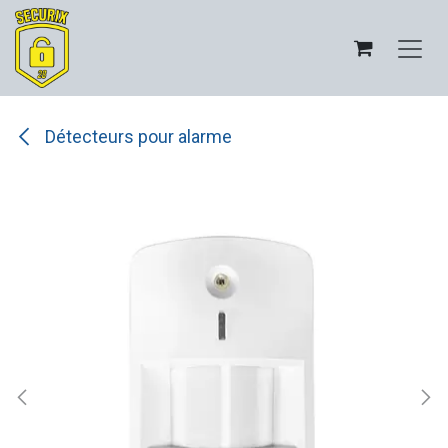
Se rendre au contenu
Détecteurs pour alarme