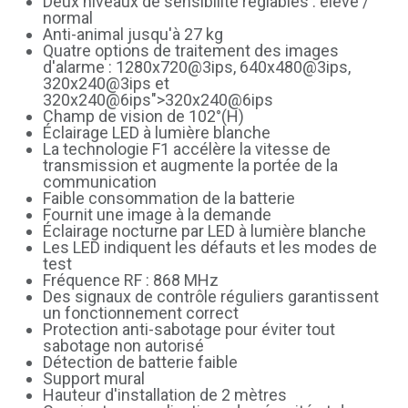
Deux niveaux de sensibilité réglables : élevé /
normal
Anti-animal jusqu'à 27 kg
Quatre options de traitement des images
d'alarme : 1280x720@3ips, 640x480@3ips,
320x240@3ips et
320x240@6ips">320x240@6ips
Champ de vision de 102°(H)
Éclairage LED à lumière blanche
La technologie F1 accélère la vitesse de
transmission et augmente la portée de la
communication
Faible consommation de la batterie
Fournit une image à la demande
Éclairage nocturne par LED à lumière blanche
Les LED indiquent les défauts et les modes de
test
Fréquence RF : 868 MHz
Des signaux de contrôle réguliers garantissent
un fonctionnement correct
Protection anti-sabotage pour éviter tout
sabotage non autorisé
Détection de batterie faible
Support mural
Hauteur d'installation de 2 mètres